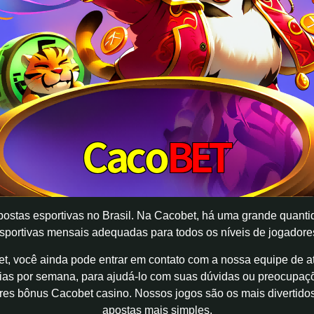
apostas esportivas no Brasil. Na Cacobet, há uma grande quan
sportivas mensais adequadas para todos os níveis de jogadore
et, você ainda pode entrar em contato com a nossa equipe de a
 dias por semana, para ajudá-lo com suas dúvidas ou preocupaçõ
bônus Cacobet casino. Nossos jogos são os mais divertidos 
apostas mais simples.