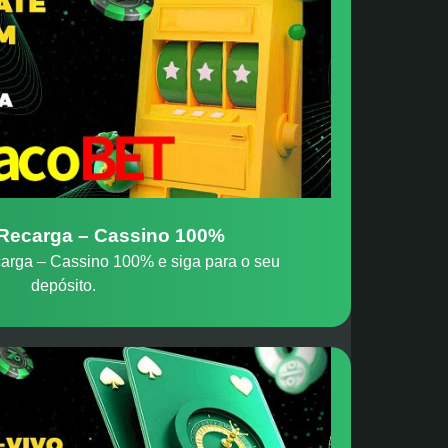
Recarga – Cassino 100%
arga – Cassino 100% e siga para o seu
depósito.