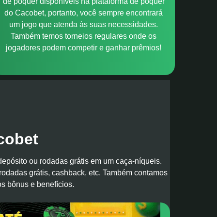
de pôquer disponíveis na plataforma de pôquer
do Cacobet, portanto, você sempre encontrará
um jogo que atenda às suas necessidades.
Também temos torneios regulares onde os
jogadores podem competir e ganhar prêmios!
cobet
depósito ou rodadas grátis em um caça-níqueis.
 rodadas grátis, cashback, etc. Também contamos
s bônus e benefícios.