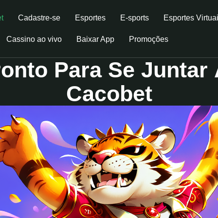
t
Cadastre-se
Esportes
E-sports
Esportes Virtua
Cassino ao vivo
Baixar App
Promoções
onto Para Se Juntar
Cacobet