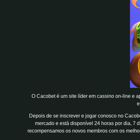
O Cacobet é um site líder em cassino on-line e 
e
Depois de se inscrever e jogar conosco no Cacob
mercado e está disponível 24 horas por dia, 7
recompensamos os novos membros com os melhores 