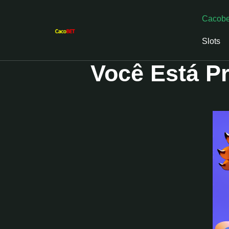
Cacobe
Slots
Você Está Pr