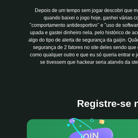
Depois de um tempo sem jogar descobri que mi
quando baixei o jogo hoje, ganhei várias 
"comportamento antidesportivo" e "uso de softwa
upada e gastei dinheiro nela. pelo histórico de 
algo do tipo de alerta de segurança da gaijin. Qu
segurança de 2 fatores no site deles sendo que 
como qualquer outro e que eu só queria entrar e 
se tivessem que hackear seria atarvés da ste
Registre-se 