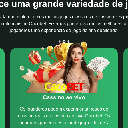
ce uma grande variedade de 
s, também oferecemos muitos jogos clássicos de cassino. Os jo
 muito mais no Cacobet. Fizemos parcerias com os melhores fo
jogadores uma experiência de jogo de alta qualidade.
8839
Cassino ao vivo
Os jogadores podem experimentar jogos de
cassino reais no cassino ao vivo Cacobet. Os
jogadores podem desfrutar de jogos de mesa