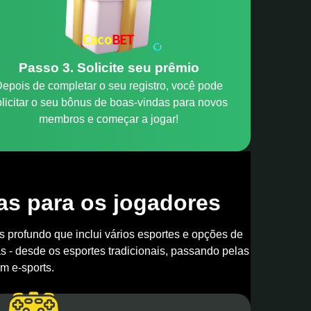
Passo 3. Solicite seu prêmio
epois de completar o seu registro, você pode
olicitar o seu bônus de boas-vindas para novos
membros e começar a jogar!
as para os jogadores
s profundo que inclui vários esportes e opções de
s - desde os esportes tradicionais, passando pelas
m e-sports.