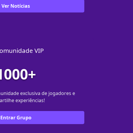
Ver Notícias
Comunidade VIP
1000+
unidade exclusiva de jogadores e
rtilhe experiências!
Entrar Grupo