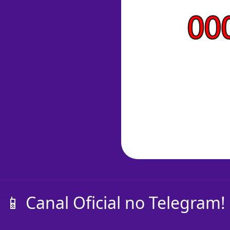
📱 Canal Oficial no Telegram!