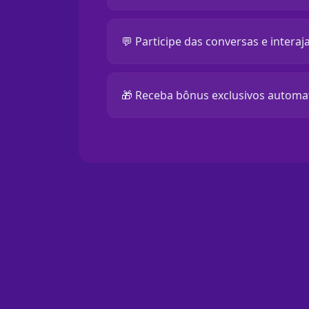
💬 Participe das conversas e interaj
🎁 Receba bônus exclusivos autom