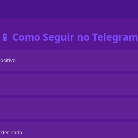
📱 Como Seguir no Telegram
ositivo
erder nada