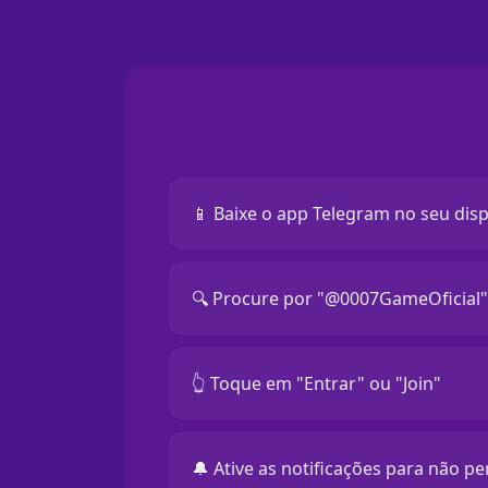
📱 Baixe o app Telegram no seu disp
🔍 Procure por "@0007GameOficial"
👆 Toque em "Entrar" ou "Join"
🔔 Ative as notificações para não p