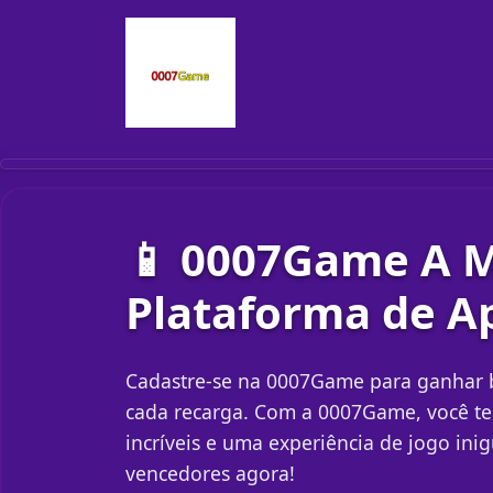
📱 0007Game A 
Plataforma de A
Cadastre-se na 0007Game para ganhar 
cada recarga. Com a 0007Game, você t
incríveis e uma experiência de jogo inig
vencedores agora!