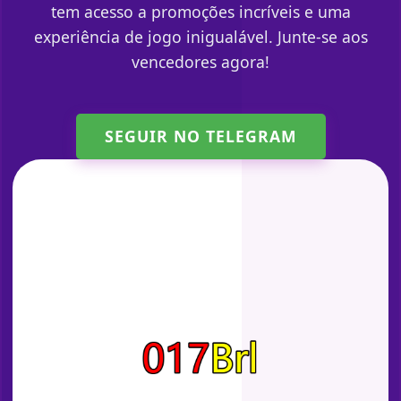
tem acesso a promoções incríveis e uma
experiência de jogo inigualável. Junte-se aos
vencedores agora!
SEGUIR NO TELEGRAM