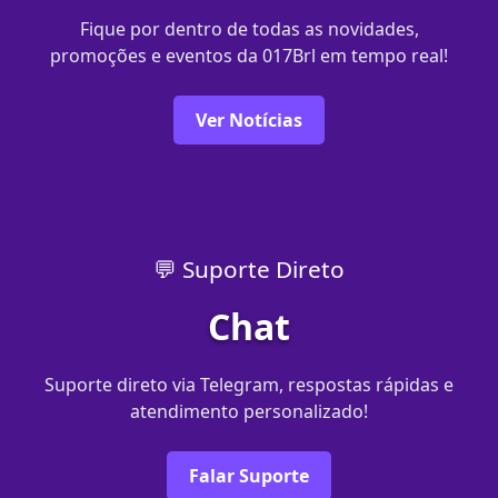
Fique por dentro de todas as novidades,
promoções e eventos da 017Brl em tempo real!
Ver Notícias
💬 Suporte Direto
Chat
Suporte direto via Telegram, respostas rápidas e
atendimento personalizado!
Falar Suporte