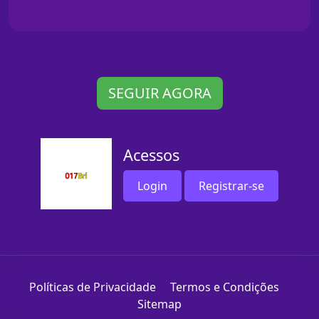
SEGUIR AGORA
Acessos
Login
Registrar-se
Políticas de Privacidade
Termos e Condições
Sitemap