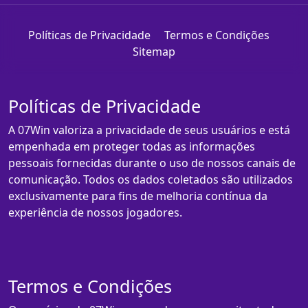
Políticas de Privacidade
Termos e Condições
Sitemap
Políticas de Privacidade
A 07Win valoriza a privacidade de seus usuários e está
empenhada em proteger todas as informações
pessoais fornecidas durante o uso de nossos canais de
comunicação. Todos os dados coletados são utilizados
exclusivamente para fins de melhoria contínua da
experiência de nossos jogadores.
Termos e Condições