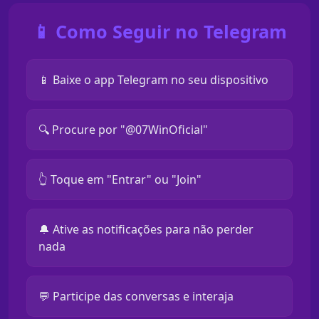
📱 Como Seguir no Telegram
📱 Baixe o app Telegram no seu dispositivo
🔍 Procure por "@07WinOficial"
👆 Toque em "Entrar" ou "Join"
🔔 Ative as notificações para não perder
nada
💬 Participe das conversas e interaja