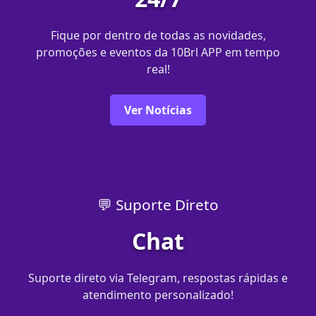
Fique por dentro de todas as novidades,
promoções e eventos da 10Brl APP em tempo
real!
Ver Notícias
💬 Suporte Direto
Chat
Suporte direto via Telegram, respostas rápidas e
atendimento personalizado!