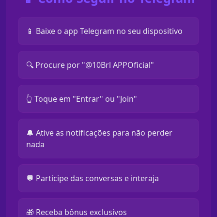
📱 Baixe o app Telegram no seu dispositivo
🔍 Procure por "@10Brl APPOficial"
👆 Toque em "Entrar" ou "Join"
🔔 Ative as notificações para não perder
nada
💬 Participe das conversas e interaja
🎁 Receba bônus exclusivos