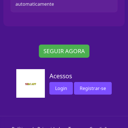
automaticamente
SEGUIR AGORA
Acessos
Login
Registrar-se