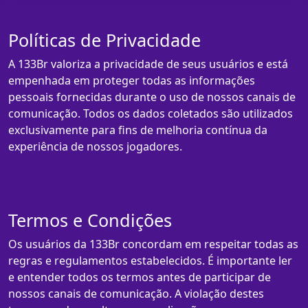
Políticas de Privacidade
A 133Br valoriza a privacidade de seus usuários e está
empenhada em proteger todas as informações
pessoais fornecidas durante o uso de nossos canais de
comunicação. Todos os dados coletados são utilizados
exclusivamente para fins de melhoria contínua da
experiência de nossos jogadores.
Termos e Condições
Os usuários da 133Br concordam em respeitar todas as
regras e regulamentos estabelecidos. É importante ler
e entender todos os termos antes de participar de
nossos canais de comunicação. A violação destes