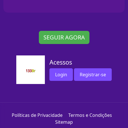
SEGUIR AGORA
Acessos
Login
Registrar-se
Políticas de Privacidade
Termos e Condições
Sitemap