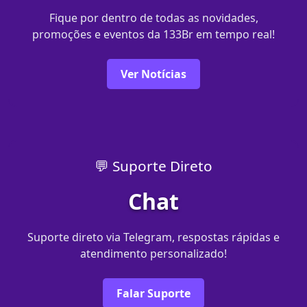
Fique por dentro de todas as novidades,
promoções e eventos da 133Br em tempo real!
Ver Notícias
💬 Suporte Direto
Chat
Suporte direto via Telegram, respostas rápidas e
atendimento personalizado!
Falar Suporte