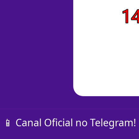
📱 Canal Oficial no Telegram!