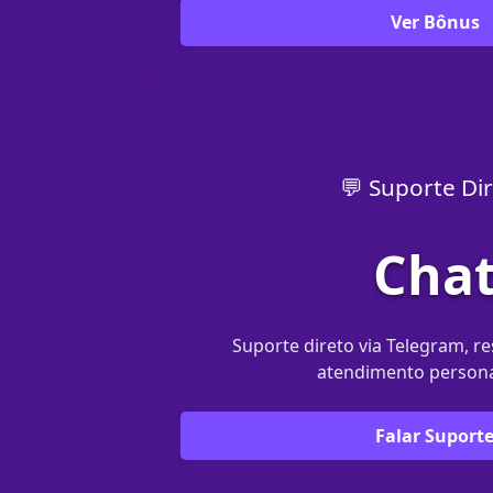
Ver Bônus
💬 Suporte Di
Cha
Suporte direto via Telegram, r
atendimento persona
Falar Suport