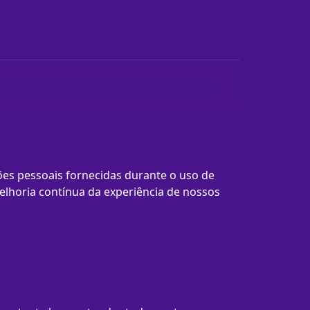
ões pessoais fornecidas durante o uso de
elhoria contínua da experiência de nossos