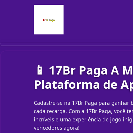
📱 17Br Paga A 
Plataforma de A
Cadastre-se na 17Br Paga para ganhar 
cada recarga. Com a 17Br Paga, você t
incríveis e uma experiência de jogo inig
vencedores agora!