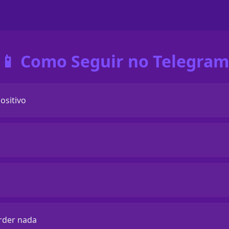
📱 Como Seguir no Telegram
ositivo
erder nada