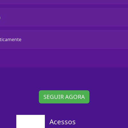
a
aticamente
SEGUIR AGORA
Acessos