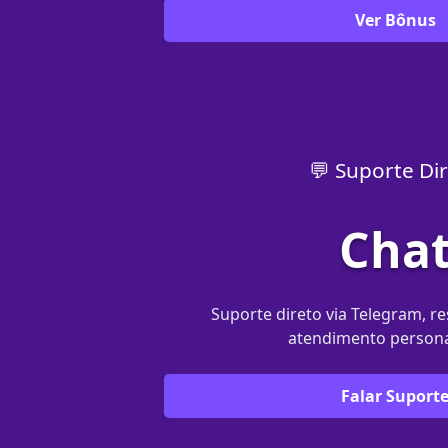
Ver Bônus
💬 Suporte Di
Cha
Suporte direto via Telegram, r
atendimento persona
Falar Suport