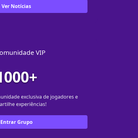
Ver Notícias
Comunidade VIP
1000+
unidade exclusiva de jogadores e
rtilhe experiências!
Entrar Grupo