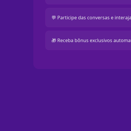
💬 Participe das conversas e interaj
🎁 Receba bônus exclusivos autom