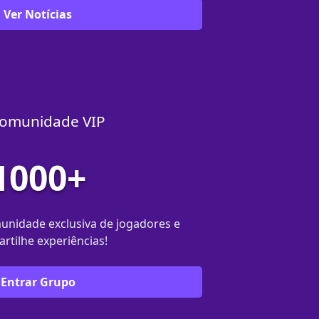
Ver Notícias
Comunidade VIP
1000+
unidade exclusiva de jogadores e
rtilhe experiências!
Entrar Grupo