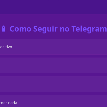
📱 Como Seguir no Telegram
ositivo
erder nada