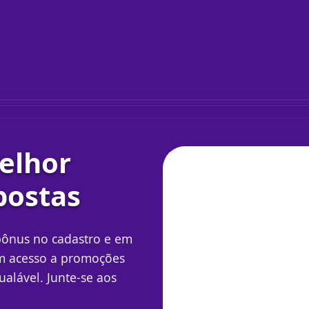
elhor
postas
bônus no cadastro e em
em acesso a promoções
ualável. Junte-se aos