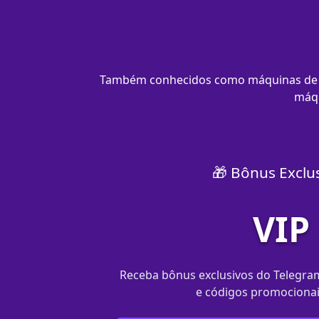
Também conhecidos como máquinas de fru
máqu
🎁 Bônus Exclu
VIP
Receba bônus exclusivos do Telegra
e códigos promocionai