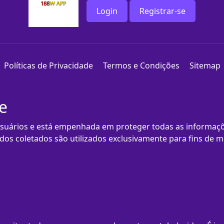
Login
Registrar-se
Políticas de Privacidade
Termos e Condições
Sitemap
de
 usuários e está empenhada em proteger todas as informaçõ
os coletados são utilizados exclusivamente para fins de m