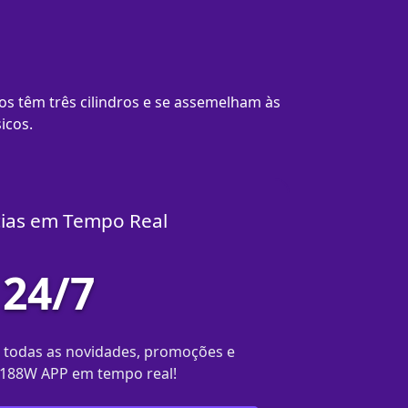
s têm três cilindros e se assemelham às
icos.
cias em Tempo Real
24/7
e todas as novidades, promoções e
 188W APP em tempo real!