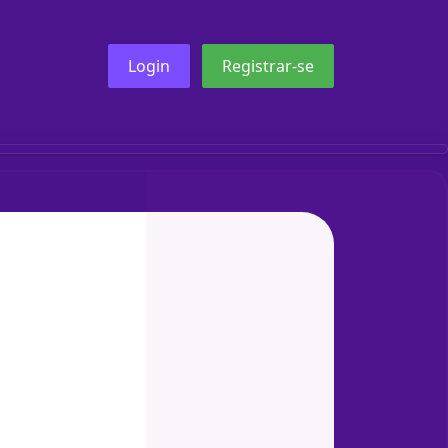
Login
Registrar-se