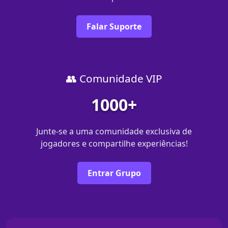
Falar Suporte
👥 Comunidade VIP
1000+
Junte-se a uma comunidade exclusiva de
jogadores e compartilhe experiências!
Entrar Grupo