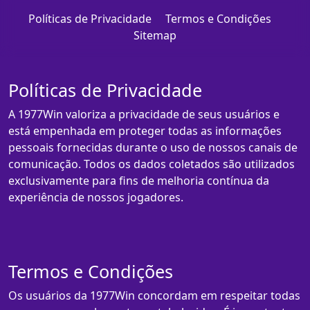
Políticas de Privacidade
Termos e Condições
Sitemap
Políticas de Privacidade
A 1977Win valoriza a privacidade de seus usuários e
está empenhada em proteger todas as informações
pessoais fornecidas durante o uso de nossos canais de
comunicação. Todos os dados coletados são utilizados
exclusivamente para fins de melhoria contínua da
experiência de nossos jogadores.
Termos e Condições
Os usuários da 1977Win concordam em respeitar todas