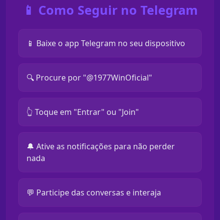
📱 Como Seguir no Telegram
📱 Baixe o app Telegram no seu dispositivo
🔍 Procure por "@1977WinOficial"
👆 Toque em "Entrar" ou "Join"
🔔 Ative as notificações para não perder
nada
💬 Participe das conversas e interaja