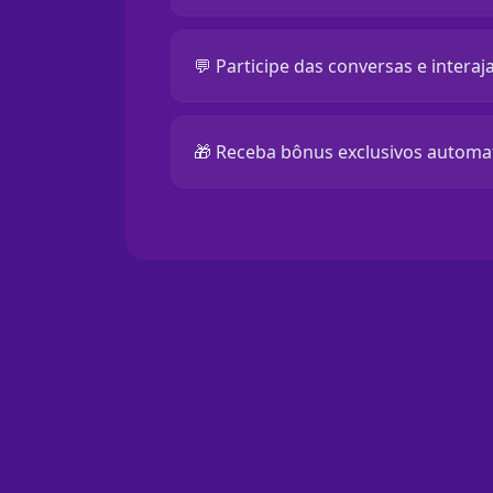
💬 Participe das conversas e interaj
🎁 Receba bônus exclusivos autom