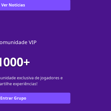
Ver Notícias
Comunidade VIP
1000+
unidade exclusiva de jogadores e
rtilhe experiências!
Entrar Grupo