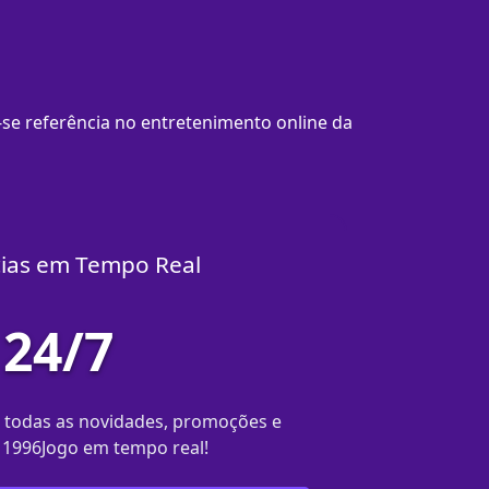
se referência no entretenimento online da
cias em Tempo Real
24/7
e todas as novidades, promoções e
 1996Jogo em tempo real!