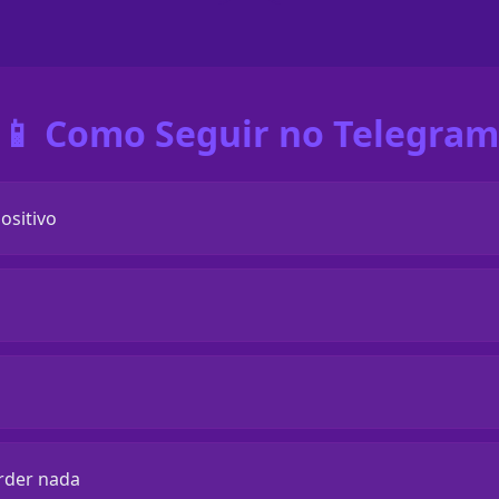
📱 Como Seguir no Telegram
ositivo
erder nada