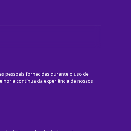
es pessoais fornecidas durante o uso de
elhoria contínua da experiência de nossos