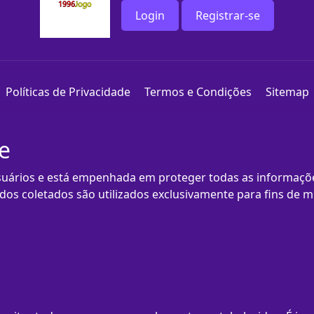
Login
Registrar-se
Políticas de Privacidade
Termos e Condições
Sitemap
de
usuários e está empenhada em proteger todas as informaçõ
os coletados são utilizados exclusivamente para fins de m