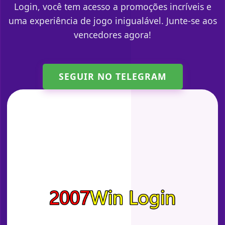
Login, você tem acesso a promoções incríveis e
uma experiência de jogo inigualável. Junte-se aos
vencedores agora!
SEGUIR NO TELEGRAM