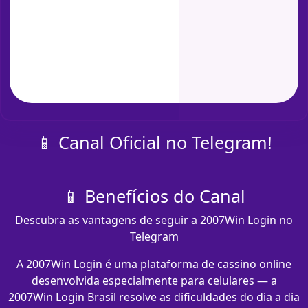
📱 Canal Oficial no Telegram!
📱 Benefícios do Canal
Descubra as vantagens de seguir a 2007Win Login no
Telegram
A 2007Win Login é uma plataforma de cassino online
desenvolvida especialmente para celulares — a
2007Win Login Brasil resolve as dificuldades do dia a dia