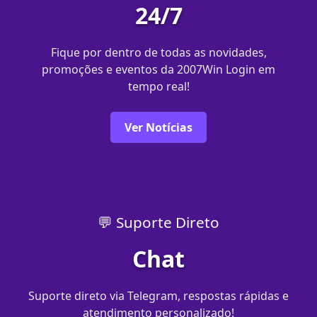
24/7
Fique por dentro de todas as novidades,
promoções e eventos da 2007Win Login em
tempo real!
Ver Notícias
💬 Suporte Direto
Chat
Suporte direto via Telegram, respostas rápidas e
atendimento personalizado!