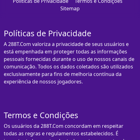
Políticas de Privacidade
Termos e Condições
Sitemap
Políticas de Privacidade
A 288T.Com valoriza a privacidade de seus usuários e
está empenhada em proteger todas as informações
pessoais fornecidas durante o uso de nossos canais de
comunicação. Todos os dados coletados são utilizados
exclusivamente para fins de melhoria contínua da
experiência de nossos jogadores.
Termos e Condições
Os usuários da 288T.Com concordam em respeitar
todas as regras e regulamentos estabelecidos. É