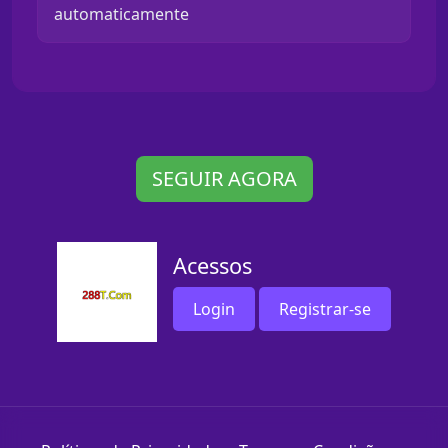
automaticamente
SEGUIR AGORA
Acessos
Login
Registrar-se