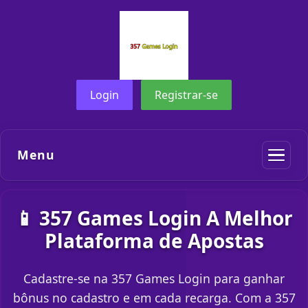
Login
Registrar-se
Menu
📱 357 Games Login A Melhor
Plataforma de Apostas
Cadastre-se na 357 Games Login para ganhar
bônus no cadastro e em cada recarga. Com a 357