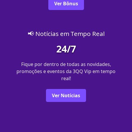
Ver Bônus
📢 Notícias em Tempo Real
24/7
Fique por dentro de todas as novidades,
promoções e eventos da 3QQ Vip em tempo
real!
Ver Notícias