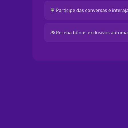
💬 Participe das conversas e interaj
🎁 Receba bônus exclusivos autom