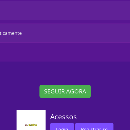
a
aticamente
SEGUIR AGORA
Acessos
Login
Registrar-se