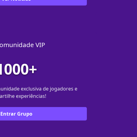
Comunidade VIP
1000+
unidade exclusiva de jogadores e
rtilhe experiências!
Entrar Grupo