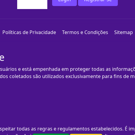
Políticas de Privacidade
Termos e Condições
Sitemap
de
 usuários e está empenhada em proteger todas as informaç
os coletados são utilizados exclusivamente para fins de m
eitar todas as regras e regulamentos estabelecidos. É im