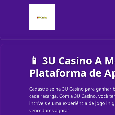
📱 3U Casino A M
Plataforma de A
Cadastre-se na 3U Casino para ganhar 
cada recarga. Com a 3U Casino, você t
incríveis e uma experiência de jogo inig
vencedores agora!