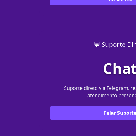
💬 Suporte Di
Cha
Suporte direto via Telegram, r
atendimento persona
Falar Suport