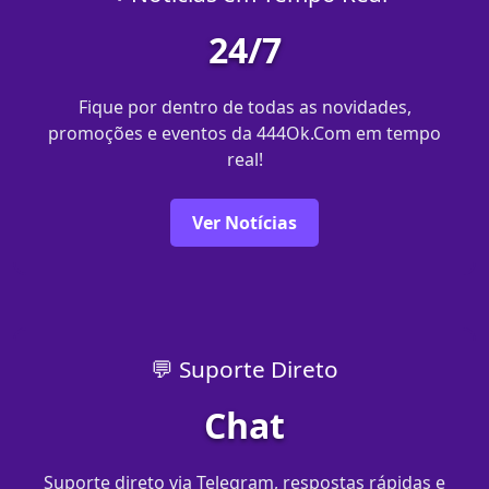
24/7
Fique por dentro de todas as novidades,
promoções e eventos da 444Ok.Com em tempo
real!
Ver Notícias
💬 Suporte Direto
Chat
Suporte direto via Telegram, respostas rápidas e