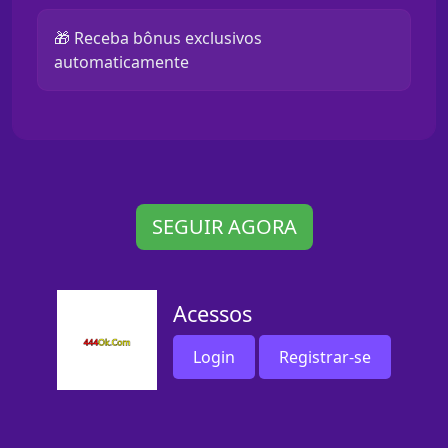
🎁 Receba bônus exclusivos
automaticamente
SEGUIR AGORA
Acessos
Login
Registrar-se