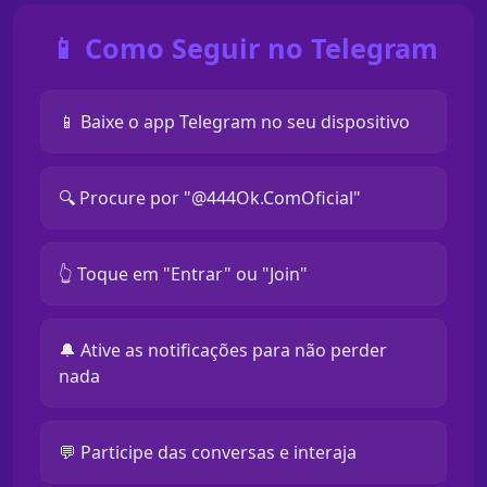
📱 Como Seguir no Telegram
📱 Baixe o app Telegram no seu dispositivo
🔍 Procure por "@444Ok.ComOficial"
👆 Toque em "Entrar" ou "Join"
🔔 Ative as notificações para não perder
nada
💬 Participe das conversas e interaja