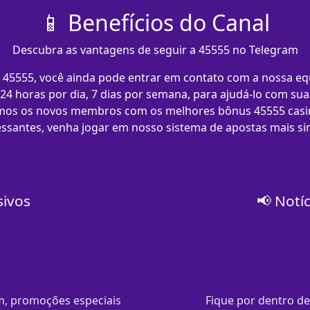
📱 Benefícios do Canal
Descubra as vantagens de seguir a 45555 no Telegram
o 45555, você ainda pode entrar em contato com a nossa eq
24 horas por dia, 7 dias por semana, para ajudá-lo com s
mos os novos membros com os melhores bônus 45555 casino
essantes, venha jogar em nosso sistema de apostas mais si
sivos
📢 Notí
m, promoções especiais
Fique por dentro d