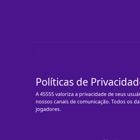
Políticas de Privacida
A 45555 valoriza a privacidade de seus usu
nossos canais de comunicação. Todos os dad
jogadores.