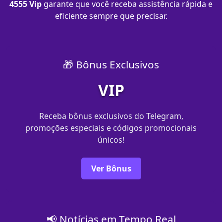
4555 Vip
garante que você receba assistência rápida e
eficiente sempre que precisar.
🎁 Bônus Exclusivos
VIP
Receba bônus exclusivos do Telegram,
promoções especiais e códigos promocionais
únicos!
Ver Bônus
📢 Notícias em Tempo Real