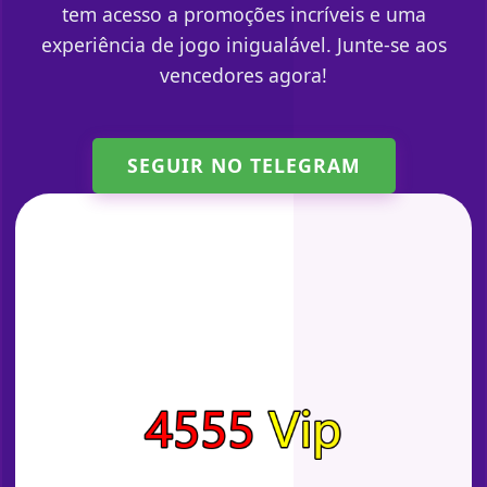
tem acesso a promoções incríveis e uma
experiência de jogo inigualável. Junte-se aos
vencedores agora!
SEGUIR NO TELEGRAM