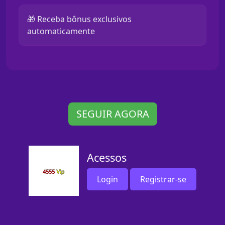
🎁 Receba bônus exclusivos
automaticamente
SEGUIR AGORA
Acessos
Login
Registrar-se