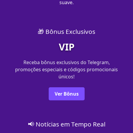
suave.
🎁 Bônus Exclusivos
VIP
Receba bônus exclusivos do Telegram,
promoções especiais e códigos promocionais
únicos!
Ver Bônus
📢 Notícias em Tempo Real