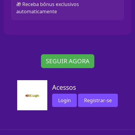
🎁 Receba bônus exclusivos
automaticamente
SEGUIR AGORA
Acessos
Login
Registrar-se