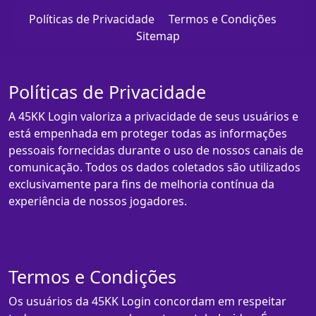
Políticas de Privacidade
Termos e Condições
Sitemap
Políticas de Privacidade
A 45KK Login valoriza a privacidade de seus usuários e
está empenhada em proteger todas as informações
pessoais fornecidas durante o uso de nossos canais de
comunicação. Todos os dados coletados são utilizados
exclusivamente para fins de melhoria contínua da
experiência de nossos jogadores.
Termos e Condições
Os usuários da 45KK Login concordam em respeitar