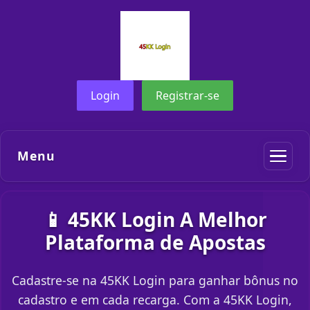
Login
Registrar-se
Menu
📱 45KK Login A Melhor
Plataforma de Apostas
Cadastre-se na 45KK Login para ganhar bônus no
cadastro e em cada recarga. Com a 45KK Login,