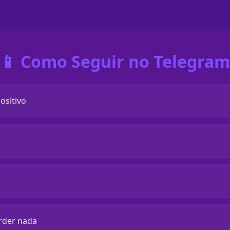
📱 Como Seguir no Telegram
ositivo
erder nada