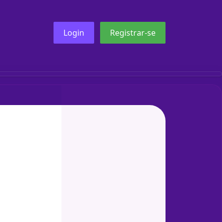
Login
Registrar-se