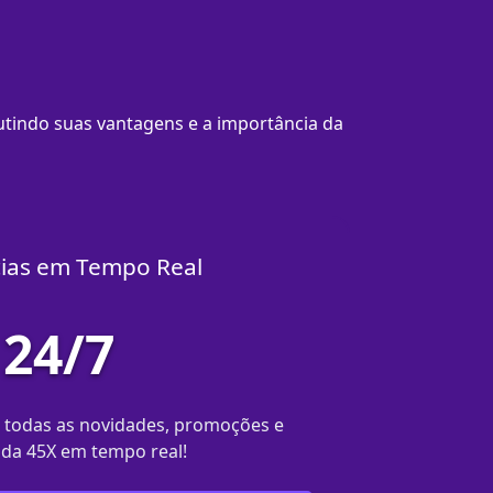
cutindo suas vantagens e a importância da
cias em Tempo Real
24/7
e todas as novidades, promoções e
 da 45X em tempo real!