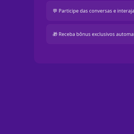
💬 Participe das conversas e interaj
🎁 Receba bônus exclusivos autom