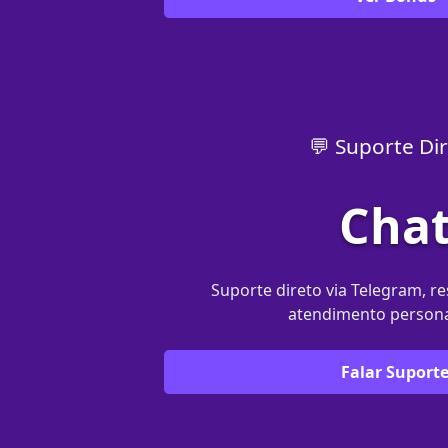
💬 Suporte Di
Cha
Suporte direto via Telegram, r
atendimento persona
Falar Suport