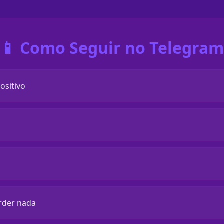
📱 Como Seguir no Telegram
ositivo
erder nada