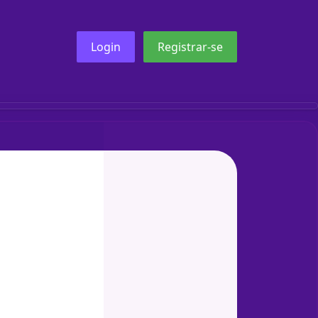
Login
Registrar-se