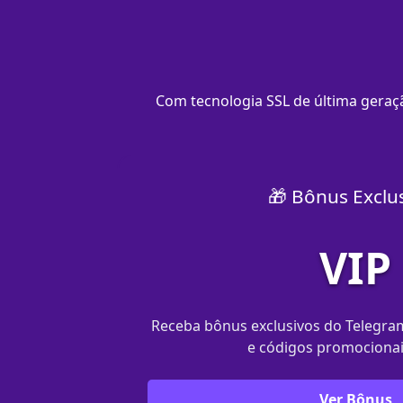
Com tecnologia SSL de última geração
🎁 Bônus Exclu
VIP
Receba bônus exclusivos do Telegra
e códigos promocionai
Ver Bônus