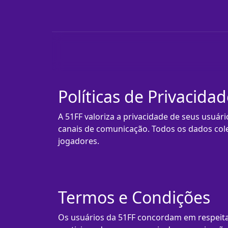
Políticas de Privacida
A 51FF valoriza a privacidade de seus usuá
canais de comunicação. Todos os dados cole
jogadores.
Termos e Condições
Os usuários da 51FF concordam em respeitar