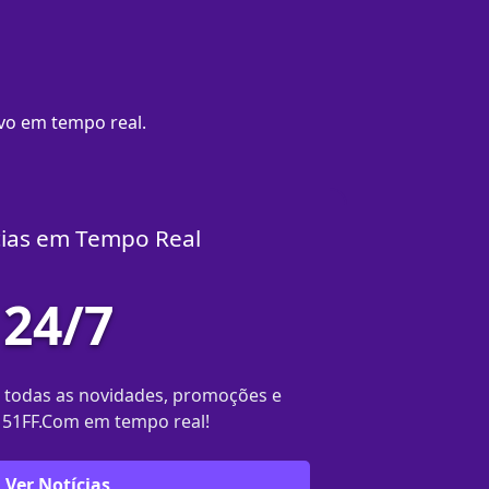
ivo em tempo real.
cias em Tempo Real
24/7
e todas as novidades, promoções e
 51FF.Com em tempo real!
Ver Notícias