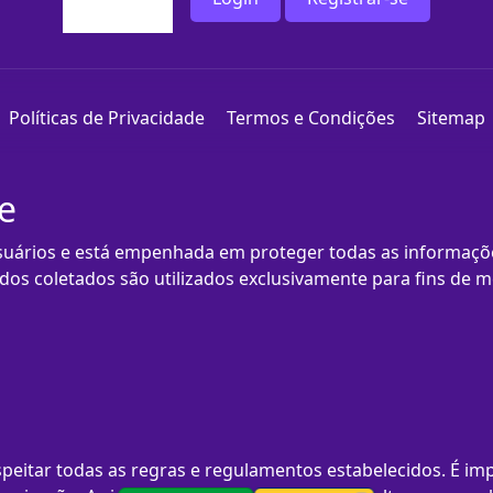
Políticas de Privacidade
Termos e Condições
Sitemap
de
usuários e está empenhada em proteger todas as informaçõ
os coletados são utilizados exclusivamente para fins de m
eitar todas as regras e regulamentos estabelecidos. É imp