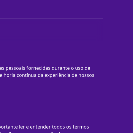
es pessoais fornecidas durante o uso de
elhoria contínua da experiência de nossos
ortante ler e entender todos os termos