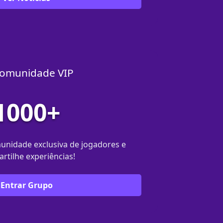
Comunidade VIP
1000+
unidade exclusiva de jogadores e
rtilhe experiências!
Entrar Grupo