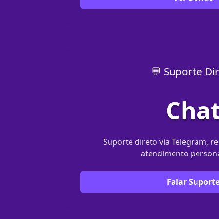
💬 Suporte Di
Cha
Suporte direto via Telegram, r
atendimento persona
Falar Suport