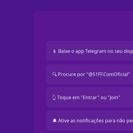
📱 Baixe o app Telegram no seu disp
🔍 Procure por "@51FF.ComOficial"
👆 Toque em "Entrar" ou "Join"
🔔 Ative as notificações para não p