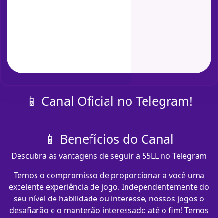
📱 Canal Oficial no Telegram!
📱 Benefícios do Canal
Descubra as vantagens de seguir a 55LL no Telegram
Temos o compromisso de proporcionar a você uma
excelente experiência de jogo. Independentemente do
seu nível de habilidade ou interesse, nossos jogos o
desafiarão e o manterão interessado até o fim! Temos