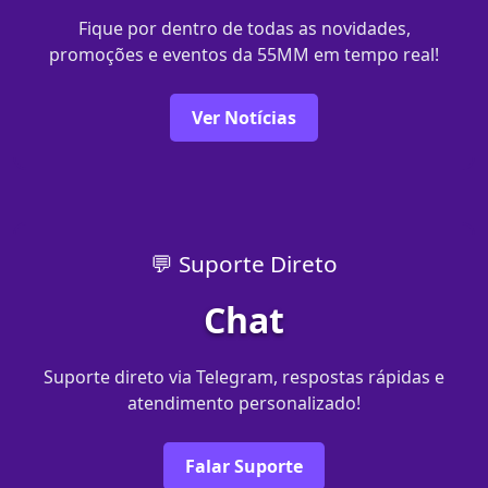
Fique por dentro de todas as novidades,
promoções e eventos da 55MM em tempo real!
Ver Notícias
💬 Suporte Direto
Chat
Suporte direto via Telegram, respostas rápidas e
atendimento personalizado!
Falar Suporte