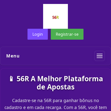
Login
Registrar-se
Menu
📱 56R A Melhor Plataforma
de Apostas
Cadastre-se na 56R para ganhar bônus no
cadastro e em cada recarga. Com a 56R, você tem