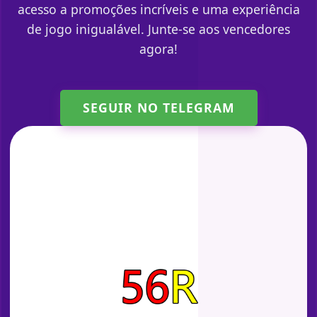
acesso a promoções incríveis e uma experiência
de jogo inigualável. Junte-se aos vencedores
agora!
SEGUIR NO TELEGRAM