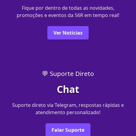
Fique por dentro de todas as novidades,
promoções e eventos da 56R em tempo real!
Ver Notícias
💬 Suporte Direto
Chat
Suporte direto via Telegram, respostas rápidas e
atendimento personalizado!
Falar Suporte