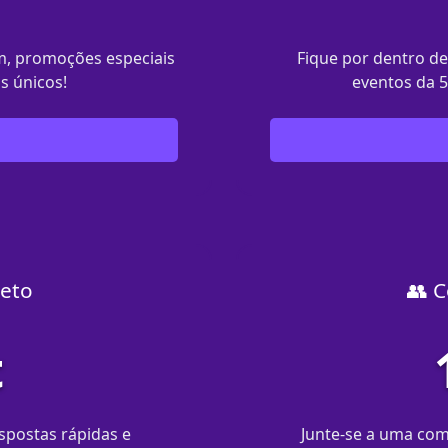
m, promoções especiais
Fique por dentro d
s únicos!
eventos da 
reto
👥 
t
espostas rápidas e
Junte-se a uma com