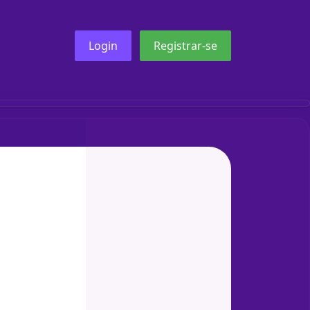
Login
Registrar-se