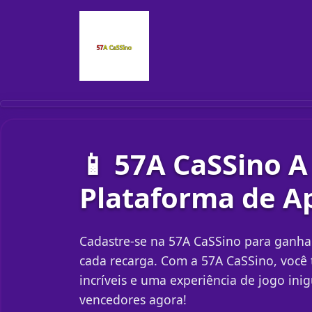
📱 57A CaSSino 
Plataforma de A
Cadastre-se na 57A CaSSino para ganha
cada recarga. Com a 57A CaSSino, você
incríveis e uma experiência de jogo inig
vencedores agora!