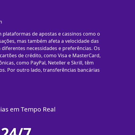
m
 plataformas de apostas e cassinos como o
sações, mas também afeta a velocidade das
diferentes necessidades e preferências. Os
 cartões de crédito, como Visa e MasterCard,
nicas, como PayPal, Neteller e Skrill, têm
s. Por outro lado, transferências bancárias
cias em Tempo Real
24/7