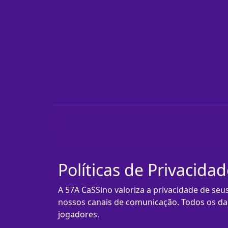
Políticas de Privacida
A 57A CaSSino valoriza a privacidade de se
nossos canais de comunicação. Todos os dad
jogadores.