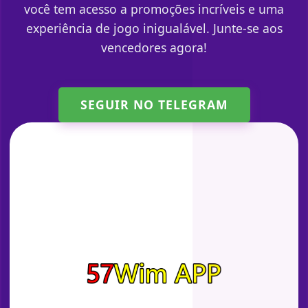
você tem acesso a promoções incríveis e uma
experiência de jogo inigualável. Junte-se aos
vencedores agora!
SEGUIR NO TELEGRAM