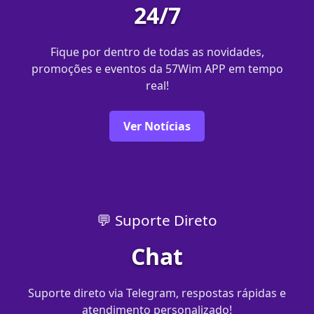
24/7
Fique por dentro de todas as novidades,
promoções e eventos da 57Wim APP em tempo
real!
Ver Notícias
💬 Suporte Direto
Chat
Suporte direto via Telegram, respostas rápidas e
atendimento personalizado!