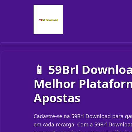
📱 59Brl Downlo
Melhor Platafor
Apostas
Cadastre-se na 59Brl Download para ga
em cada recarga. Com a 59Brl Download