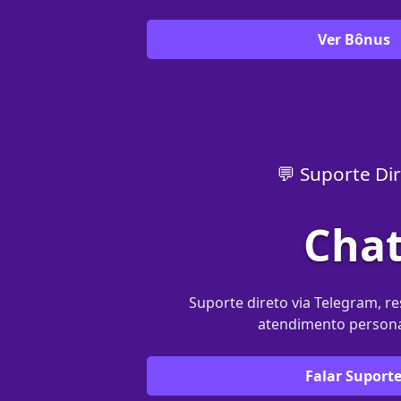
Ver Bônus
💬 Suporte Di
Cha
Suporte direto via Telegram, r
atendimento persona
Falar Suport