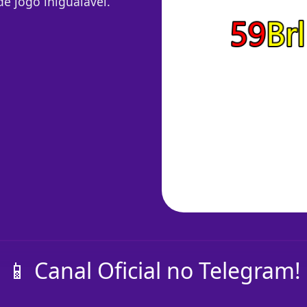
e jogo inigualável.
📱 Canal Oficial no Telegram!