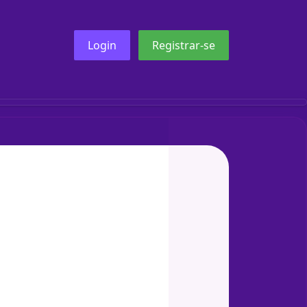
Login
Registrar-se