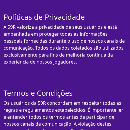
Políticas de Privacidade
A 59R valoriza a privacidade de seus usuários e está
empenhada em proteger todas as informações
pessoais fornecidas durante o uso de nossos canais de
comunicação. Todos os dados coletados são utilizados
exclusivamente para fins de melhoria contínua da
experiência de nossos jogadores.
Termos e Condições
Os usuários da 59R concordam em respeitar todas as
regras e regulamentos estabelecidos. É importante ler
e entender todos os termos antes de participar de
nossos canais de comunicação. A violação destes