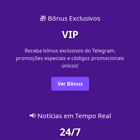
🎁 Bônus Exclusivos
VIP
Receba bônus exclusivos do Telegram,
promoções especiais e códigos promocionais
únicos!
Ver Bônus
📢 Notícias em Tempo Real
24/7