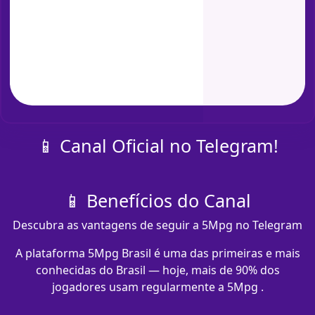
📱 Canal Oficial no Telegram!
📱 Benefícios do Canal
Descubra as vantagens de seguir a 5Mpg no Telegram
A plataforma 5Mpg Brasil é uma das primeiras e mais
conhecidas do Brasil — hoje, mais de 90% dos
jogadores usam regularmente a 5Mpg .