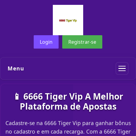
Login
Registrar-se
Menu
📱 6666 Tiger Vip A Melhor
Plataforma de Apostas
Cadastre-se na 6666 Tiger Vip para ganhar bônus
no cadastro e em cada recarga. Com a 6666 Tiger