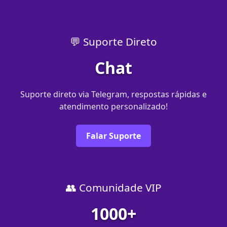
💬 Suporte Direto
Chat
Suporte direto via Telegram, respostas rápidas e
atendimento personalizado!
Falar Suporte
👥 Comunidade VIP
1000+