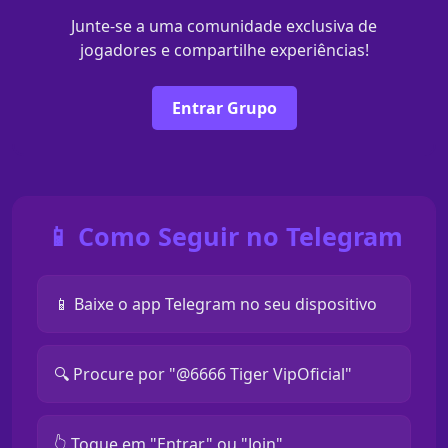
Junte-se a uma comunidade exclusiva de
jogadores e compartilhe experiências!
Entrar Grupo
📱 Como Seguir no Telegram
📱 Baixe o app Telegram no seu dispositivo
🔍 Procure por "@6666 Tiger VipOficial"
👆 Toque em "Entrar" ou "Join"