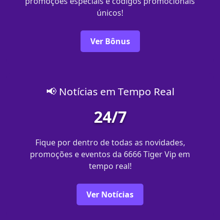
promoções especiais e códigos promocionais
únicos!
Ver Bônus
📢 Notícias em Tempo Real
24/7
Fique por dentro de todas as novidades,
promoções e eventos da 6666 Tiger Vip em
tempo real!
Ver Notícias