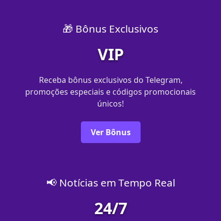
🎁 Bônus Exclusivos
VIP
Receba bônus exclusivos do Telegram,
promoções especiais e códigos promocionais
únicos!
Ver Bônus
📢 Notícias em Tempo Real
24/7