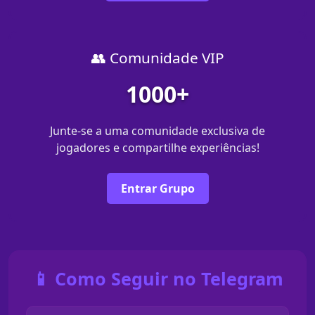
👥 Comunidade VIP
1000+
Junte-se a uma comunidade exclusiva de
jogadores e compartilhe experiências!
Entrar Grupo
📱 Como Seguir no Telegram