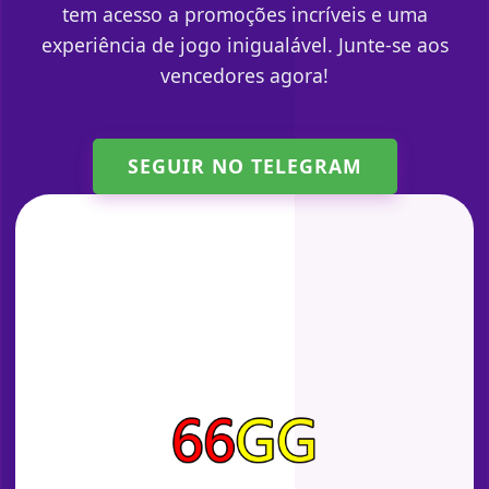
tem acesso a promoções incríveis e uma
experiência de jogo inigualável. Junte-se aos
vencedores agora!
SEGUIR NO TELEGRAM