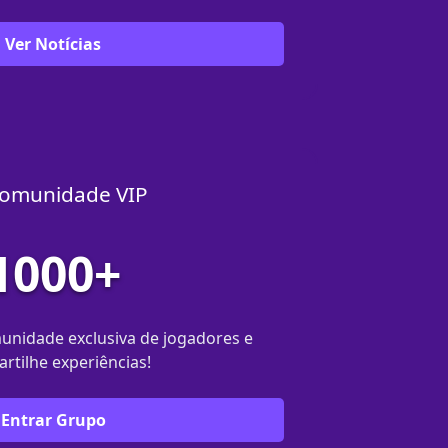
Ver Notícias
Comunidade VIP
1000+
unidade exclusiva de jogadores e
rtilhe experiências!
Entrar Grupo