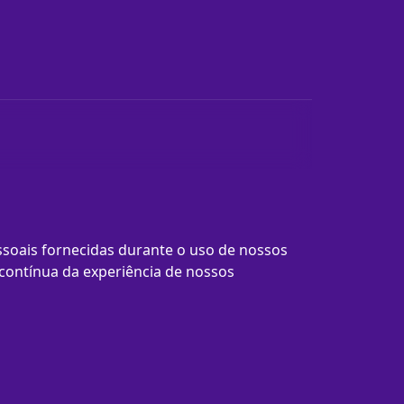
ssoais fornecidas durante o uso de nossos
 contínua da experiência de nossos