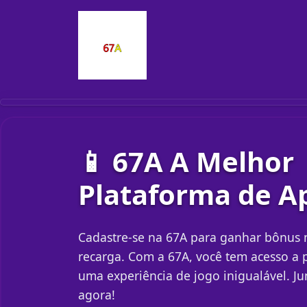
📱 67A A Melhor
Plataforma de A
Cadastre-se na 67A para ganhar bônus 
recarga. Com a 67A, você tem acesso a 
uma experiência de jogo inigualável. J
agora!