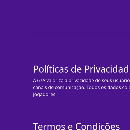
Políticas de Privacida
A 67A valoriza a privacidade de seus usuár
canais de comunicação. Todos os dados cole
jogadores.
Termos e Condições