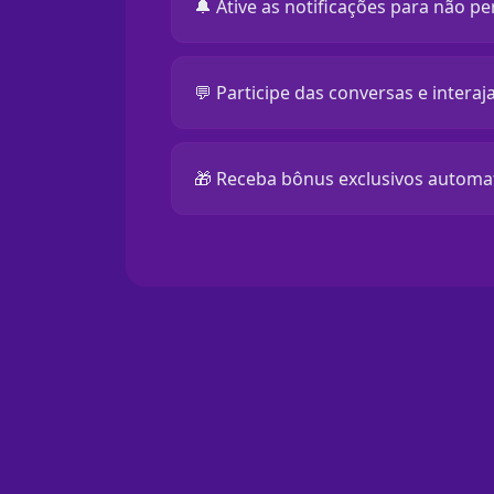
🔔 Ative as notificações para não p
💬 Participe das conversas e interaj
🎁 Receba bônus exclusivos autom