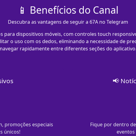
📱 Benefícios do Canal
Descubra as vantagens de seguir a 67A no Telegram
para dispositivos móveis, com controles touch responsivo
litar o uso com os dedos, eliminando a necessidade de pre
navegar rapidamente entre diferentes seções do aplicativo
sivos
📢 Notí
m, promoções especiais
Fique por dentro d
s únicos!
eventos