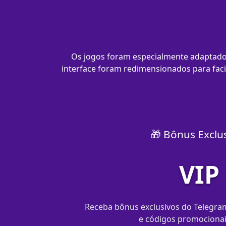
Os jogos foram especialmente adaptados 
interface foram redimensionados para faci
🎁 Bônus Exclu
VIP
Receba bônus exclusivos do Telegra
e códigos promocionai