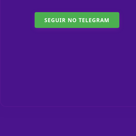
SEGUIR NO TELEGRAM