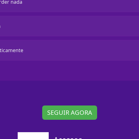
erder nada
a
aticamente
SEGUIR AGORA