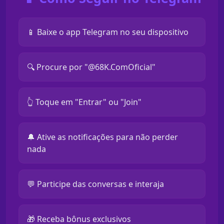
📱 Baixe o app Telegram no seu dispositivo
🔍 Procure por "@68K.ComOficial"
👆 Toque em "Entrar" ou "Join"
🔔 Ative as notificações para não perder
nada
💬 Participe das conversas e interaja
🎁 Receba bônus exclusivos