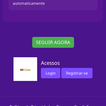
automaticamente
SEGUIR AGORA
Acessos
Login
Registrar-se