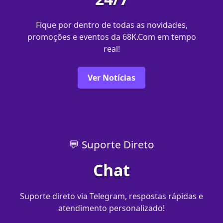
Fique por dentro de todas as novidades,
promoções e eventos da 68K.Com em tempo
real!
Ver Notícias
💬 Suporte Direto
Chat
Suporte direto via Telegram, respostas rápidas e
atendimento personalizado!