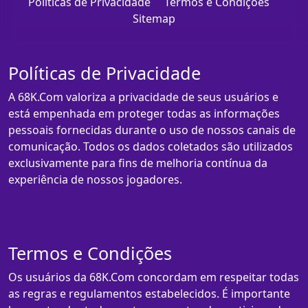
Políticas de Privacidade
Termos e Condições
Sitemap
Políticas de Privacidade
A 68K.Com valoriza a privacidade de seus usuários e
está empenhada em proteger todas as informações
pessoais fornecidas durante o uso de nossos canais de
comunicação. Todos os dados coletados são utilizados
exclusivamente para fins de melhoria contínua da
experiência de nossos jogadores.
Termos e Condições
Os usuários da 68K.Com concordam em respeitar todas
as regras e regulamentos estabelecidos. É importante