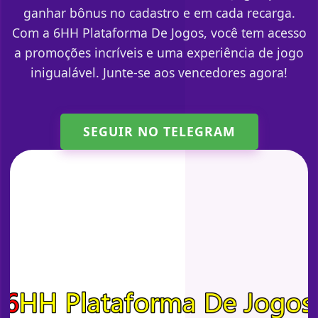
ganhar bônus no cadastro e em cada recarga.
Com a 6HH Plataforma De Jogos, você tem acesso
a promoções incríveis e uma experiência de jogo
inigualável. Junte-se aos vencedores agora!
SEGUIR NO TELEGRAM