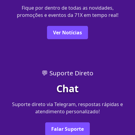
Fique por dentro de todas as novidades,
promoções e eventos da 71X em tempo real!
Ver Notícias
💬 Suporte Direto
Chat
Suporte direto via Telegram, respostas rápidas e
atendimento personalizado!
Falar Suporte