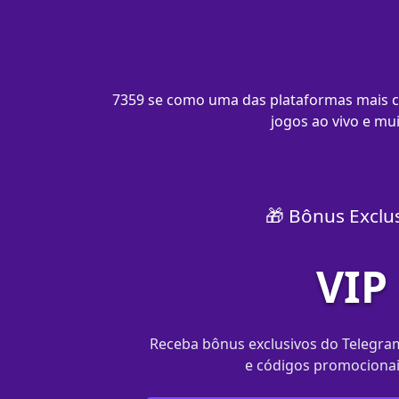
7359 se como uma das plataformas mais com
jogos ao vivo e mu
🎁 Bônus Exclu
VIP
Receba bônus exclusivos do Telegra
e códigos promocionai