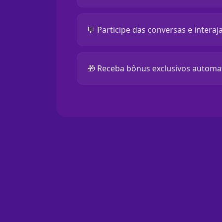
💬 Participe das conversas e interaj
🎁 Receba bônus exclusivos autom