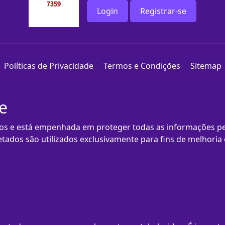
Login
Registrar-se
Políticas de Privacidade
Termos e Condições
Sitemap
de
rios e está empenhada em proteger todas as informações p
tados são utilizados exclusivamente para fins de melhoria