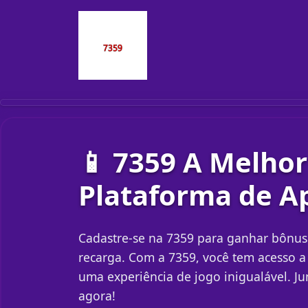
📱 7359 A Melhor
Plataforma de A
Cadastre-se na 7359 para ganhar bônus
recarga. Com a 7359, você tem acesso a
uma experiência de jogo inigualável. J
agora!