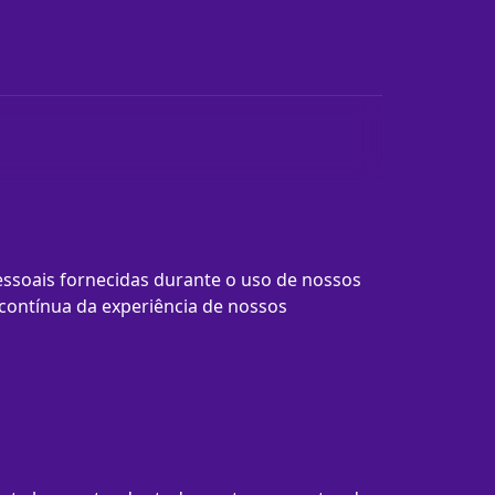
essoais fornecidas durante o uso de nossos
 contínua da experiência de nossos