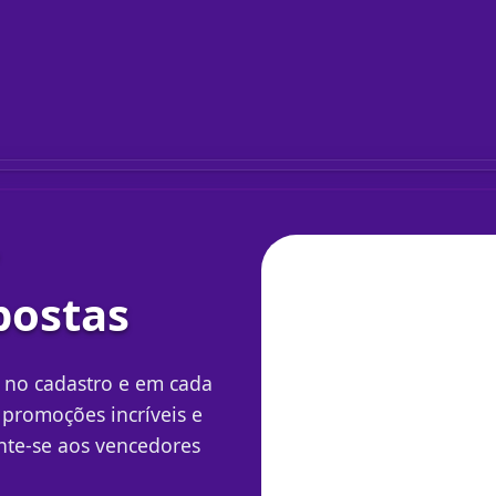
postas
 no cadastro e em cada
 promoções incríveis e
unte-se aos vencedores