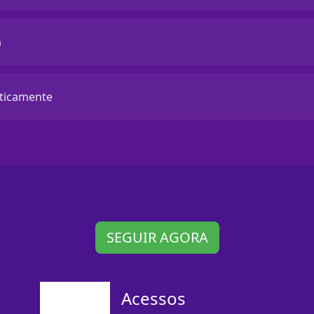
a
aticamente
SEGUIR AGORA
Acessos