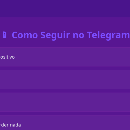
📱 Como Seguir no Telegram
ositivo
erder nada