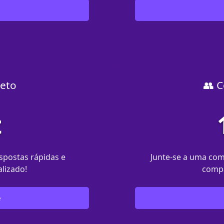
reto
👥 
t
espostas rápidas e
Junte-se a uma com
lizado!
compa
e