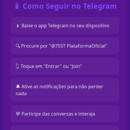
📱 Como Seguir no Telegram
📱 Baixe o app Telegram no seu dispositivo
🔍 Procure por "@755T PlataformaOficial"
👆 Toque em "Entrar" ou "Join"
🔔 Ative as notificações para não perder
nada
💬 Participe das conversas e interaja