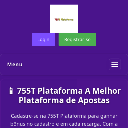
Login
Registrar-se
Menu
📱 755T Plataforma A Melhor
Plataforma de Apostas
Cadastre-se na 755T Plataforma para ganhar
bônus no cadastro e em cada recarga. Com a