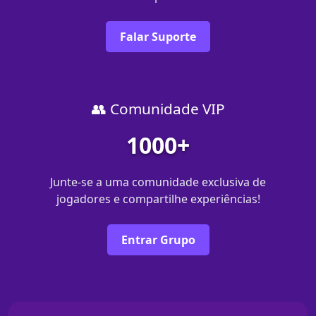
Falar Suporte
👥 Comunidade VIP
1000+
Junte-se a uma comunidade exclusiva de
jogadores e compartilhe experiências!
Entrar Grupo