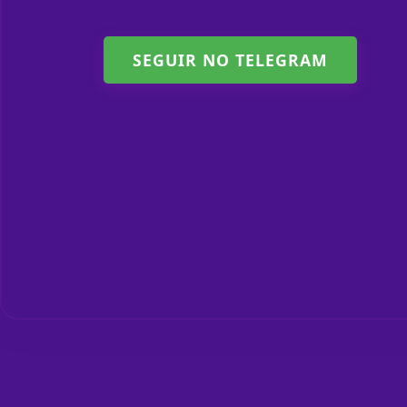
SEGUIR NO TELEGRAM