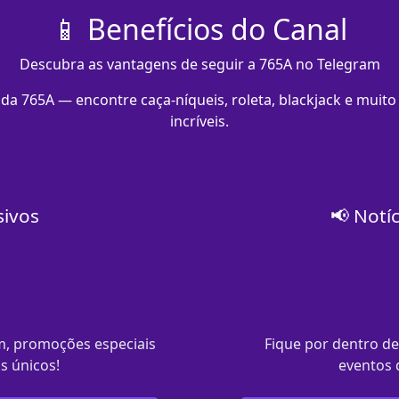
📱 Benefícios do Canal
Descubra as vantagens de seguir a 765A no Telegram
 da 765A — encontre caça-níqueis, roleta, blackjack e muit
incríveis.
sivos
📢 Notí
m, promoções especiais
Fique por dentro d
s únicos!
eventos 