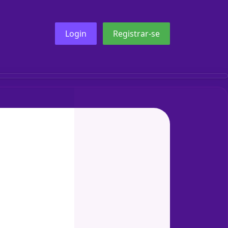
Login
Registrar-se