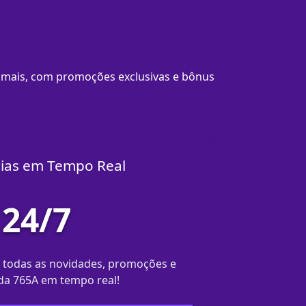
o mais, com promoções exclusivas e bônus
cias em Tempo Real
24/7
e todas as novidades, promoções e
da 765A em tempo real!