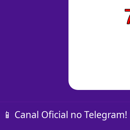
📱 Canal Oficial no Telegram!