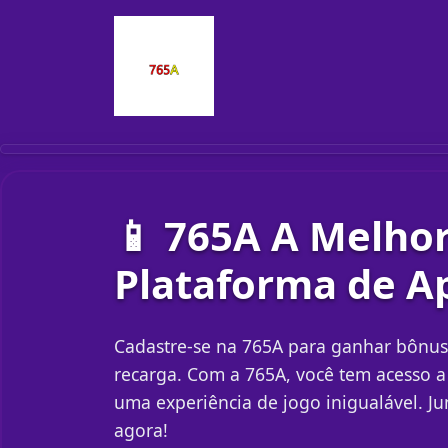
📱 765A A Melho
Plataforma de A
Cadastre-se na 765A para ganhar bônus
recarga. Com a 765A, você tem acesso a
uma experiência de jogo inigualável. J
agora!