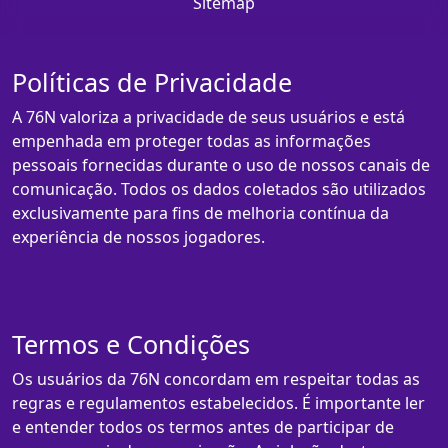
Sitemap
Políticas de Privacidade
A 76N valoriza a privacidade de seus usuários e está
empenhada em proteger todas as informações
pessoais fornecidas durante o uso de nossos canais de
comunicação. Todos os dados coletados são utilizados
exclusivamente para fins de melhoria contínua da
experiência de nossos jogadores.
Termos e Condições
Os usuários da 76N concordam em respeitar todas as
regras e regulamentos estabelecidos. É importante ler
e entender todos os termos antes de participar de