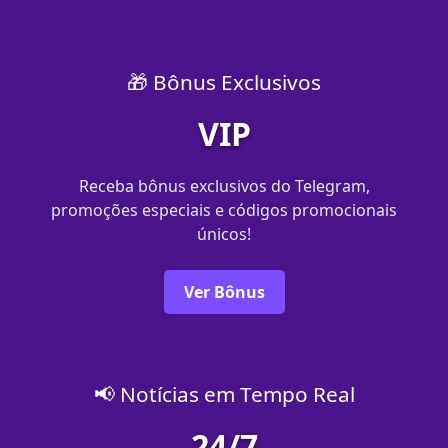
🎁 Bônus Exclusivos
VIP
Receba bônus exclusivos do Telegram,
promoções especiais e códigos promocionais
únicos!
Ver Bônus
📢 Notícias em Tempo Real
24/7