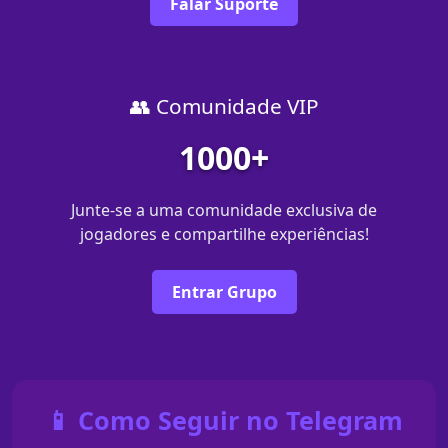
Falar Suporte
👥 Comunidade VIP
1000+
Junte-se a uma comunidade exclusiva de
jogadores e compartilhe experiências!
Entrar Grupo
📱 Como Seguir no Telegram