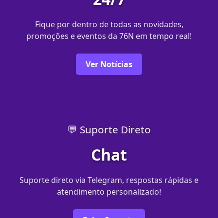
Fique por dentro de todas as novidades,
promoções e eventos da 76N em tempo real!
Ver Notícias
💬 Suporte Direto
Chat
Suporte direto via Telegram, respostas rápidas e
atendimento personalizado!