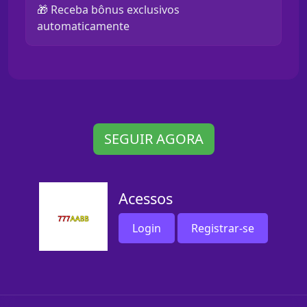
🎁 Receba bônus exclusivos
automaticamente
SEGUIR AGORA
Acessos
Login
Registrar-se