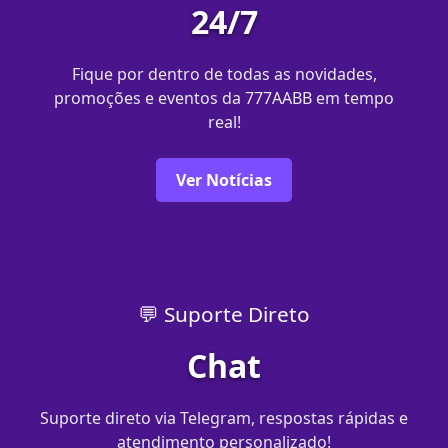
24/7
Fique por dentro de todas as novidades,
promoções e eventos da 777AABB em tempo
real!
Ver Notícias
💬 Suporte Direto
Chat
Suporte direto via Telegram, respostas rápidas e
atendimento personalizado!