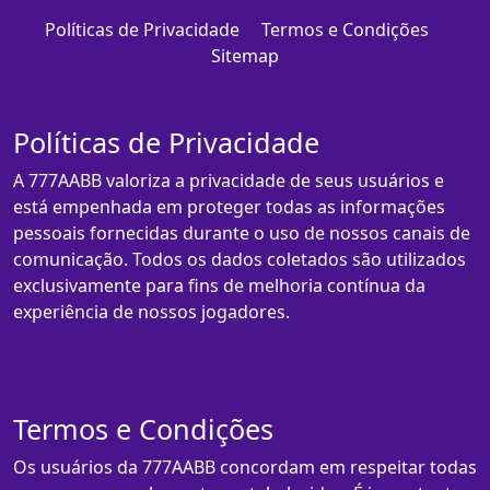
Políticas de Privacidade
Termos e Condições
Sitemap
Políticas de Privacidade
A 777AABB valoriza a privacidade de seus usuários e
está empenhada em proteger todas as informações
pessoais fornecidas durante o uso de nossos canais de
comunicação. Todos os dados coletados são utilizados
exclusivamente para fins de melhoria contínua da
experiência de nossos jogadores.
Termos e Condições
Os usuários da 777AABB concordam em respeitar todas