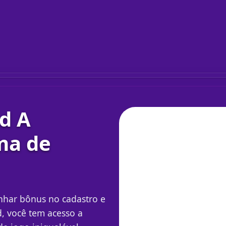
d A
ma de
nhar bônus no cadastro e
, você tem acesso a