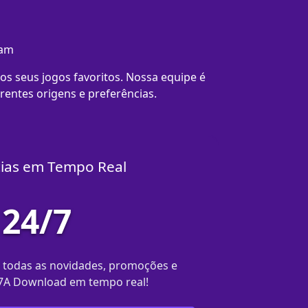
ram
s seus jogos favoritos. Nossa equipe é
rentes origens e preferências.
cias em Tempo Real
24/7
e todas as novidades, promoções e
7A Download em tempo real!