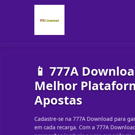
📱 777A Downloa
Melhor Platafor
Apostas
Cadastre-se na 777A Download para ga
em cada recarga. Com a 777A Download