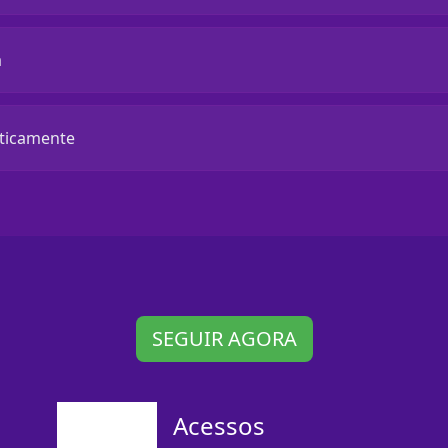
a
aticamente
SEGUIR AGORA
Acessos