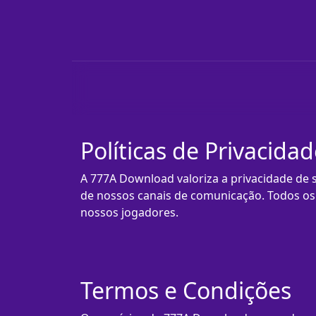
Políticas de Privacida
A 777A Download valoriza a privacidade de
de nossos canais de comunicação. Todos os 
nossos jogadores.
Termos e Condições