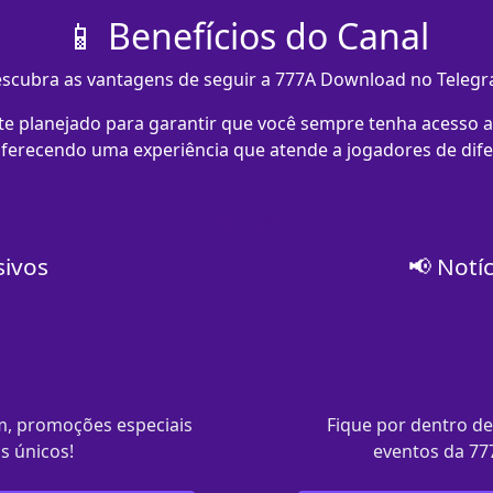
📱 Benefícios do Canal
scubra as vantagens de seguir a 777A Download no Teleg
e planejado para garantir que você sempre tenha acesso ao
, oferecendo uma experiência que atende a jogadores de dife
sivos
📢 Notí
m, promoções especiais
Fique por dentro d
s únicos!
eventos da 77