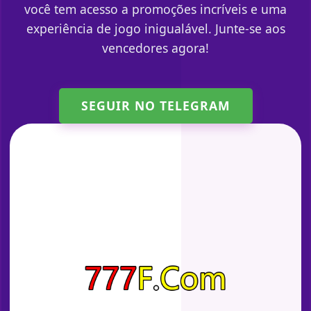
você tem acesso a promoções incríveis e uma
experiência de jogo inigualável. Junte-se aos
vencedores agora!
SEGUIR NO TELEGRAM