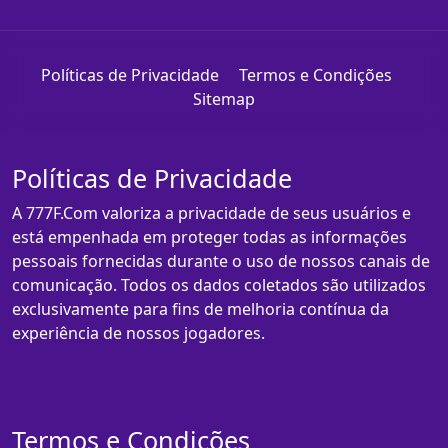
Políticas de Privacidade
Termos e Condições
Sitemap
Políticas de Privacidade
A 777F.Com valoriza a privacidade de seus usuários e
está empenhada em proteger todas as informações
pessoais fornecidas durante o uso de nossos canais de
comunicação. Todos os dados coletados são utilizados
exclusivamente para fins de melhoria contínua da
experiência de nossos jogadores.
Termos e Condições