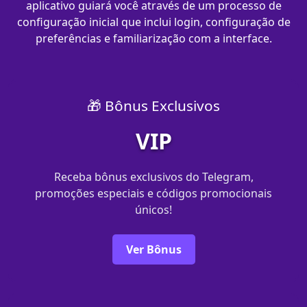
aplicativo guiará você através de um processo de
configuração inicial que inclui login, configuração de
preferências e familiarização com a interface.
🎁 Bônus Exclusivos
VIP
Receba bônus exclusivos do Telegram,
promoções especiais e códigos promocionais
únicos!
Ver Bônus