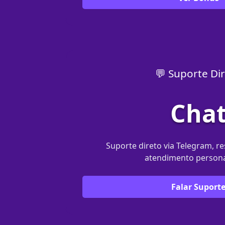
💬 Suporte Di
Cha
Suporte direto via Telegram, r
atendimento persona
Falar Suport