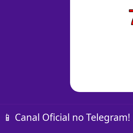
📱 Canal Oficial no Telegram!