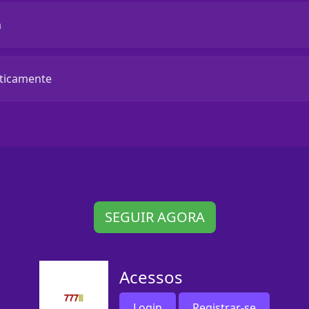
a
aticamente
SEGUIR AGORA
Acessos
Login
Registrar-se