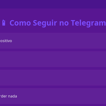
📱 Como Seguir no Telegram
ositivo
erder nada