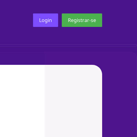
Login
Registrar-se