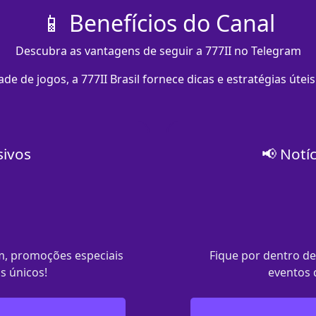
📱 Benefícios do Canal
Descubra as vantagens de seguir a 777II no Telegram
de de jogos, a 777II Brasil fornece dicas e estratégias úte
sivos
📢 Notí
m, promoções especiais
Fique por dentro d
s únicos!
eventos 