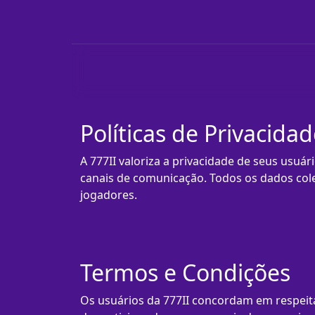
Políticas de Privacida
A 777II valoriza a privacidade de seus usu
canais de comunicação. Todos os dados cole
jogadores.
Termos e Condições
Os usuários da 777II concordam em respeita