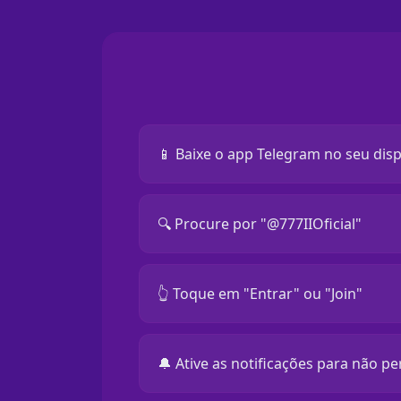
📱 Baixe o app Telegram no seu disp
🔍 Procure por "@777IIOficial"
👆 Toque em "Entrar" ou "Join"
🔔 Ative as notificações para não p