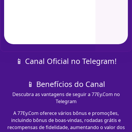
📱 Canal Oficial no Telegram!
📱 Benefícios do Canal
Descubra as vantagens de seguir a 77Ey.Com no
Telegram
A 77Ey.Com oferece vários bônus e promoções,
incluindo bônus de boas-vindas, rodadas grátis e
recompensas de fidelidade, aumentando o valor dos