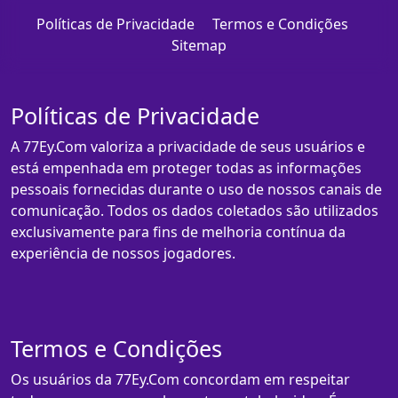
Políticas de Privacidade
Termos e Condições
Sitemap
Políticas de Privacidade
A 77Ey.Com valoriza a privacidade de seus usuários e
está empenhada em proteger todas as informações
pessoais fornecidas durante o uso de nossos canais de
comunicação. Todos os dados coletados são utilizados
exclusivamente para fins de melhoria contínua da
experiência de nossos jogadores.
Termos e Condições
Os usuários da 77Ey.Com concordam em respeitar