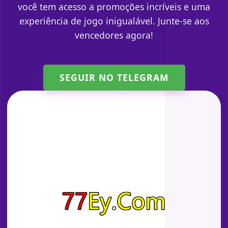
você tem acesso a promoções incríveis e uma
experiência de jogo inigualável. Junte-se aos
vencedores agora!
SEGUIR NO TELEGRAM