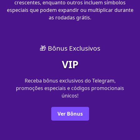
crescentes, enquanto outros incluem símbolos
especiais que podem expandir ou multiplicar durante
as rodadas grátis.
🎁 Bônus Exclusivos
VIP
Receba bônus exclusivos do Telegram,
promoções especiais e códigos promocionais
únicos!
Ver Bônus