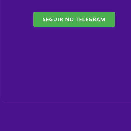
SEGUIR NO TELEGRAM