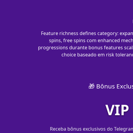
Feature richness defines category: expan
spins, free spins com enhanced mecha
progressions durante bonus features scali
choice baseado em risk toleranc
🎁 Bônus Exclu
VIP
Receba bônus exclusivos do Telegra