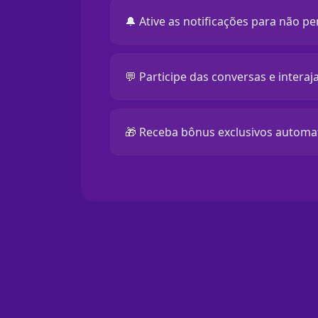
🔔 Ative as notificações para não p
💬 Participe das conversas e interaj
🎁 Receba bônus exclusivos autom