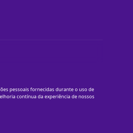
ções pessoais fornecidas durante o uso de
elhoria contínua da experiência de nossos