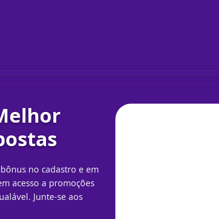
Melhor
postas
 bônus no cadastro e em
tem acesso a promoções
ualável. Junte-se aos