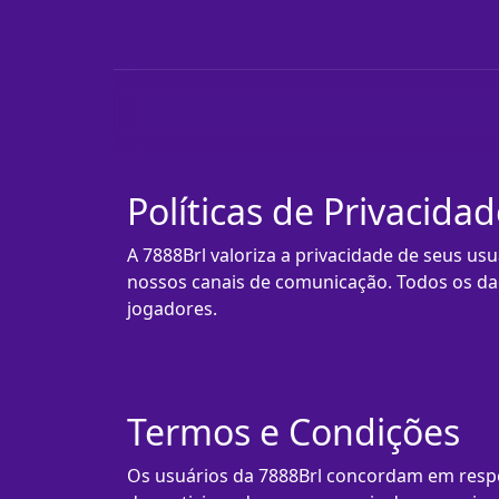
Políticas de Privacida
A 7888Brl valoriza a privacidade de seus u
nossos canais de comunicação. Todos os dad
jogadores.
Termos e Condições
Os usuários da 7888Brl concordam em respei