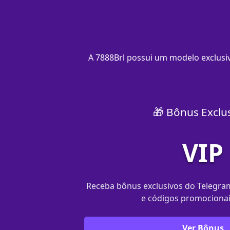
A 7888Brl possui um modelo exclusiv
🎁 Bônus Exclu
VIP
Receba bônus exclusivos do Telegra
e códigos promocionai
Ver Bônus