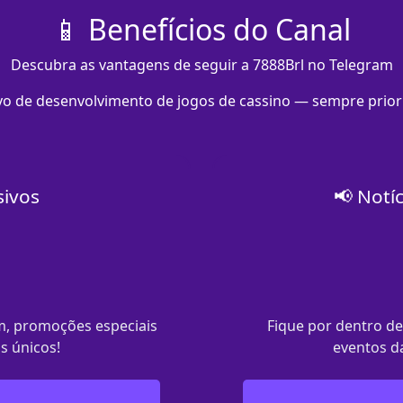
📱 Benefícios do Canal
Descubra as vantagens de seguir a 7888Brl no Telegram
o de desenvolvimento de jogos de cassino — sempre priori
sivos
📢 Notí
m, promoções especiais
Fique por dentro d
s únicos!
eventos d