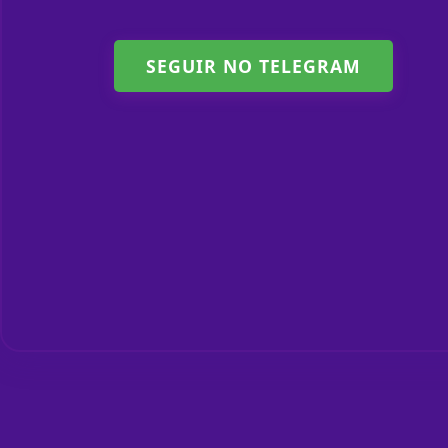
SEGUIR NO TELEGRAM