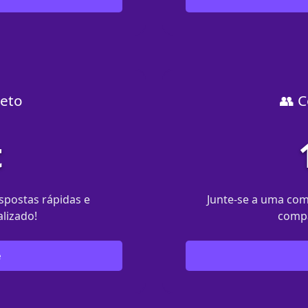
reto
👥 
t
espostas rápidas e
Junte-se a uma com
lizado!
compa
e