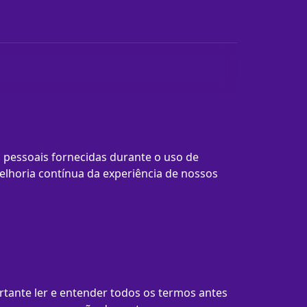
 pessoais fornecidas durante o uso de
elhoria contínua da experiência de nossos
rtante ler e entender todos os termos antes