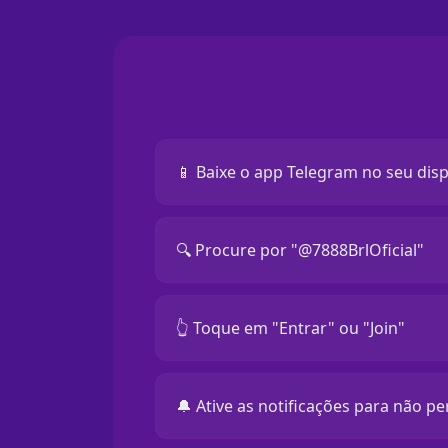
📱 Baixe o app Telegram no seu disp
🔍 Procure por "@7888BrlOficial"
👆 Toque em "Entrar" ou "Join"
🔔 Ative as notificações para não p