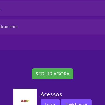
a
aticamente
SEGUIR AGORA
Acessos
Login
Registrar-se