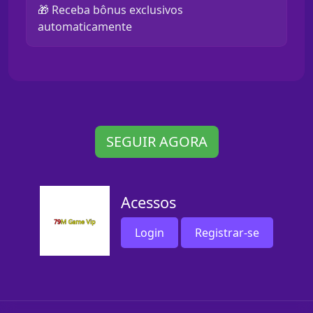
🎁 Receba bônus exclusivos
automaticamente
SEGUIR AGORA
Acessos
Login
Registrar-se