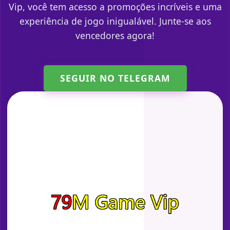
Vip, você tem acesso a promoções incríveis e uma
experiência de jogo inigualável. Junte-se aos
vencedores agora!
SEGUIR NO TELEGRAM