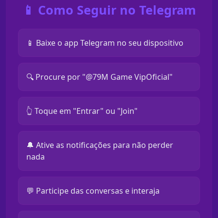
📱 Como Seguir no Telegram
📱 Baixe o app Telegram no seu dispositivo
🔍 Procure por "@79M Game VipOficial"
👆 Toque em "Entrar" ou "Join"
🔔 Ative as notificações para não perder
nada
💬 Participe das conversas e interaja